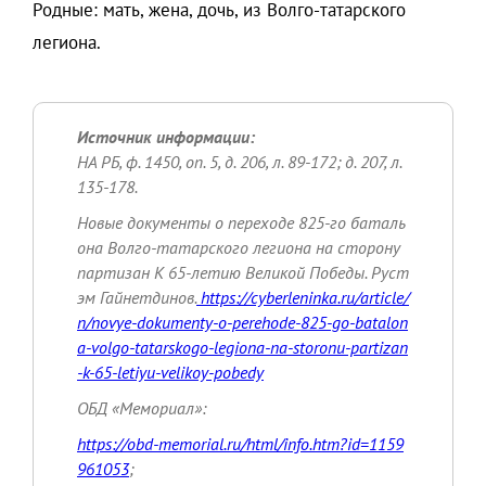
Родные: мать, жена, дочь, из Волго-татарского
легиона.
Источник информации:
НА РБ, ф. 1450, оп. 5, д. 206, л. 89-172; д. 207, л.
135-178.
Новые документы о переходе 825-го баталь
она Волго-татарского легиона на сторону
партизан К 65-летию Великой Победы. Руст
эм Гайнетдинов.
https://cyberleninka.ru/article/
n/novye-dokumenty-o-perehode-825-go-batalon
a-volgo-tatarskogo-legiona-na-storonu-partizan
-k-65-letiyu-velikoy-pobedy
ОБД «Мемориал»:
https://obd-memorial.ru/html/info.htm?id=1159
961053
;