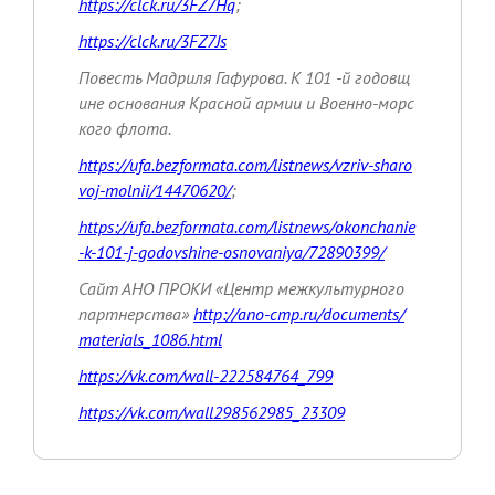
https://clck.ru/3FZ7Hq
;
https://clck.ru/3FZ7Js
Повесть Мадриля Гафурова. К 101 -й годовщ
ине основания Красной армии и Военно-морс
кого флота.
https://ufa.bezformata.com/listnews/vzriv-sharo
voj-molnii/14470620/
;
https://ufa.bezformata.com/listnews/okonchanie
-k-101-j-godovshine-osnovaniya/72890399/
Сайт АНО ПРОКИ «Центр межкультурного
партнерства»
http://ano-cmp.ru/documents/
materials_1086.html
https://vk.com/wall-222584764_799
https://vk.com/wall298562985_23309