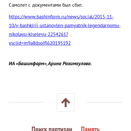
Самолет с документами был сбит.
https://www.bashinform.ru/news/social/2015-11-
10/v-bashkirii-ustanovlen-pamyatnik-legendarnomu-
nikolayu-kiselevu-2254261?
ysclid=m9a8dsoifl620195192
ИА «Башинформ», Арина Рахимкулова.
Поиск партизан
Память