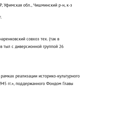
Р, Уфимская обл., Чишминский р-н, к-з
.
аренковский совхоз тех. (так в
л в тыл с диверсионной группой 26
 рамках реализации историко-культурного
45 гг.», поддержанного Фондом Главы