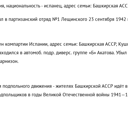
ия, национальность - испанец, адрес семьи: Башкирская АСС
ыл в партизанский отряд №1 Лещинского 23 сентября 1942 г
лен компартии Испании, адрес семьи: Башкирская АССР, Кушн
аходился в автомоб. подр. диверс. группе «Б» Акатова. Убы
гарнизон.
и подпольного движения - жителях Башкирской АССР идёт в
одпольщиков в годы Великой Отечественной войны 1941—19