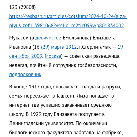
123 (29808)
https://resbash.ru/articles/cotsium/2024-10-24/elza-
plyus-zefir-3981068?ysclid=m2tic099wp801834002
Мукасей (в
девичестве
Емельянова) Елизавета
Ивановна (16
(29) марта
1912
, г.Стерлитамак —
19
сентября
2009
,
Москва
) — советская разведчица,
нелегал, почётный сотрудник госбезопасности,
подполковник
.
В конце 1917 года, спасаясь от голода и разрухи,
семья переезжает в Ташкент. Лиза попадает в
интернат, где успешно заканчивает среднюю
школу. В 1929 году Елизавета поступает в
Ленинградский университет. По окончании
биологического факультета работала на фабрике,