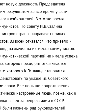
ает новую должность Председателя
им результатом за всё время участия
лоса избирателей. В это же время
мунистов. По совету И.В.Сталина
инистров страны направляет приказ
тов. В.Носек отказался, что привело к
альд назначил на их места коммунистов.
ммунистической партией не имела успеха
ю, которую президент отказывается
ате которого К.Готвальд становится
ействовать по указке из Советского
ие сроки. Все попытки сопротивления
стически настроенные люди, позже, как и
альд вслед за репрессиями в СССР
ой были казнены ряд руководителей