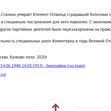
Сталина умирает Клемент Готвальд страдавший болезнью се
я в специально построенном для него мавзолее. С окончан
и других партийных деятелей были перезахоронены на пра
льность специальных школ Коминтерна в годы Великой Отеч
ква. Кучково поле. 2020г.
14.06.1948-14.03.1953) - Биография (rus.team)
.ru)