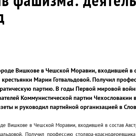
д
городе Вишкове в Чешской Моравии, входившей в 
 крестьянки Марии Готвальдовой. Получил профе
ократическую партию. В годы Первой мировой войн
вателей Коммунистической партии Чехословакии в
зеты и руководил партийной организацией в Слов
е Вишкове в Чешской Моравии, входившей в состав Австр
альдовой. Получил профессию столяра-краснодеревщика