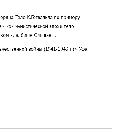
рдца. Тело К.Готвальда по примеру
ием коммунистической эпохи тело
жском кладбище Ольшаны.
ественной войны (1941-1943гг.)». Уфа,