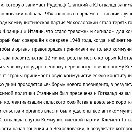
и, которую занимает Рудольф Сланский а К.Готвальд заним
хословакии набрала 38% голосов в парламент ставший лучш
оду Коммунистическая партия Чехословакии стала терять го
о Франции и Италии, что стало тревожным сигналом для ком
оторый был совершён в феврале 1948 года, когда кабинет м
тобы в органы правопорядка принимали не только коммунис
тава правительства 12 министров, на место которых К.Готв
ься явному государственному перевороту совершённому Ко
мент страны принимает новую коммунистическую конституци
ько дней проводятся «выборы» нового президента, в результ
имой политики Сталиным был пресечена и Готвальд начал д
и коллективизации сельского хозяйства в довольно коротк
ительства и органов власти были удалены все антикоммуни
.Готвальда внутри Коммунистической партии. Клемент Готв
сти начал гонения и в Чехословакии, в результате котор