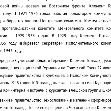
овой войны воевал на Восточном фронте. Клемент Го
 году. В 1921-1926 годах работал редактором коммуни
льд избирается членом Центрально комитета Коммунистиче
 пропагандистский комитеты Центрального комитета К
акии в 1929-1938 годах. В 1929 году Клемент Готвал
935 году избирается секретарём Исполнительного коми
в 1943 году.
даче Судетской области Германии Клемент Готвальд уезжа
нападения нацистской Германии на Советский Союз 22 июня
акуации правительства в Куйбышев, а Исполком Коммунисти
 июнь 1943 годов. К.Готвальд выезжал также в село Кушнар
 Коминтерна и встречи с курсантами чешской группы шко
кии и правительство Чехословакии в изгнании сформиров
ент Готвальд. После возвращения в Чехословакию Клемент