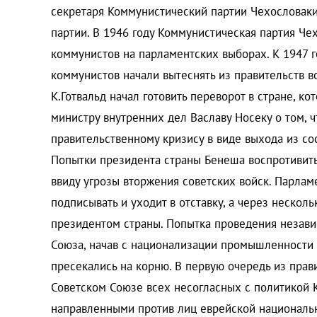
секретаря Коммунистический партии Чехословаки
партии. В 1946 году Коммунистическая партия Че
коммунистов на парламентских выборах. К 1947 г
коммунистов начали вытеснять из правительств в
К.Готвальд начал готовить переворот в стране, к
министру внутренних дел Ваславу Носеку о том, ч
правительственному кризису в виде выхода из сос
Попытки президента страны Бенеша воспротивит
ввиду угрозы вторжения советских войск. Парла
подписывать и уходит в отставку, а через нескол
президентом страны. Попытка проведения независ
Союза, начав с национализации промышленности 
пресекались на корню. В первую очередь из прав
Советском Союзе всех несогласных с политикой К
направленными против лиц еврейской национально